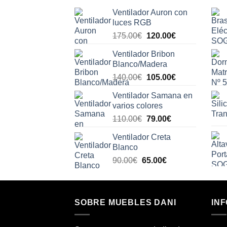
Ventilador Auron con
luces RGB
El
El
175.00
€
120.00
€
precio
precio
Ventilador Bribon
original
actual
Blanco/Madera
era:
es:
El
El
140.00
€
105.00
€
175.00€.
120.00€.
precio
precio
Ventilador Samana en
original
actual
varios colores
era:
es:
El
El
110.00
€
79.00
€
140.00€.
105.00€.
precio
precio
Ventilador Creta
original
actual
Blanco
era:
es:
El
El
90.00
€
65.00
€
110.00€.
79.00€.
precio
precio
original
actual
era:
es:
SOBRE MUEBLES DANI
90.00€.
65.00€.
IN