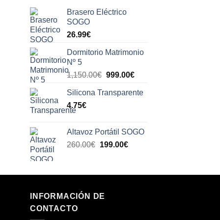
Brasero Eléctrico
SOGO
l
recio
26.99
€
ctual
Dormitorio Matrimonio
s:
Nº 5
50.00€.
El
El
1,150.00
€
999.00
€
precio
precio
Silicona Transparente
original
actual
4.75
€
era:
es:
1,150.00€.
999.00€.
Altavoz Portátil SOGO
El
El
260.00
€
199.00
€
precio
precio
original
actual
era:
es:
260.00€.
199.00€.
INFORMACIÓN DE
CONTACTO