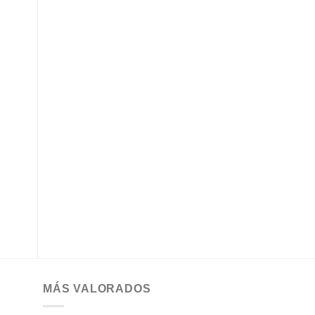
r
Añadir
Añadir
a la
a la
de
lista de
lista de
os
deseos
deseos
MATERIAL ELÉCTRICO
MATERIAL ELÉCTRICO
Toma telefónica 4
Regleta 16 mm
contactos
2.50
€
13.00
€
MÁS VALORADOS