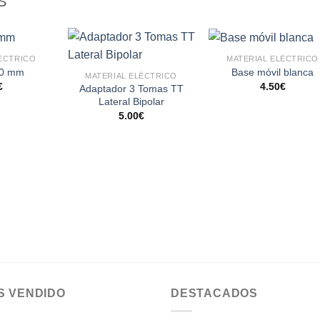
S
LÉCTRICO
MATERIAL ELÉCTRICO
10 mm
Base móvil blanca
MATERIAL ELÉCTRICO
€
4.50
€
Adaptador 3 Tomas TT
Añadir
Añadir
Añadi
Lateral Bipolar
a la
a la
a la
lista de
lista de
lista 
5.00
€
deseos
deseos
dese
S VENDIDO
DESTACADOS