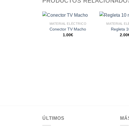
PRODUCTOS RELACIONADO
MATERIAL ELÉCTRICO
MATERIAL E
Conector TV Macho
Regleta 
1.00
€
2.00
Añadir
a la
lista de
deseos
ÚLTIMOS
MÁ