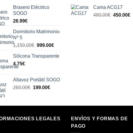
Brasero Eléctrico
Cama ACG17
SOGO
El
E
480.00
€
450.00
€
26.99
€
precio
p
original
a
Dormitorio Matrimonio
era:
e
Nº 5
480.00€.
4
El
El
1,150.00
€
999.00
€
precio
precio
Silicona Transparente
original
actual
4.75
€
era:
es:
1,150.00€.
999.00€.
Altavoz Portátil SOGO
El
El
260.00
€
199.00
€
precio
precio
original
actual
era:
es:
260.00€.
199.00€.
FORMACIONES LEGALES
ENVÍOS Y FORMAS DE
PAGO