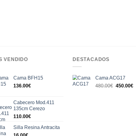
S VENDIDO
DESTACADOS
Cama BFH15
Cama ACG17
El
E
136.00
€
480.00
€
450.00
€
precio
p
original
a
Cabecero Mod.411
era:
e
135cm Cerezo
480.00€.
4
110.00
€
Silla Resina Antracita
16.00
€