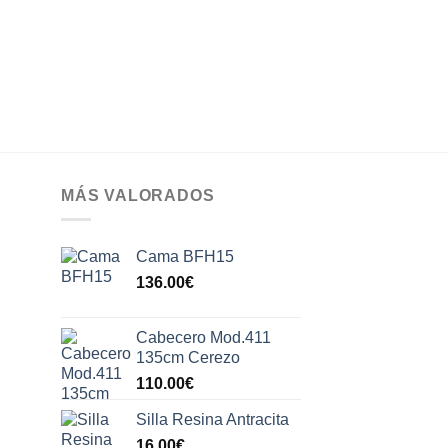
MÁS VALORADOS
Cama BFH15
l
136.00
€
recio
ctual
Cabecero Mod.411
s:
135cm Cerezo
50.00€.
110.00
€
Silla Resina Antracita
16.00
€