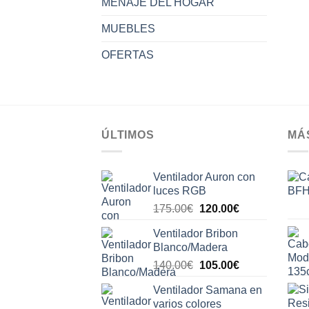
MENAJE DEL HOGAR
MUEBLES
OFERTAS
ÚLTIMOS
MÁ
Ventilador Auron con
luces RGB
El
El
175.00
€
120.00
€
precio
precio
Ventilador Bribon
original
actual
Blanco/Madera
era:
es:
El
El
140.00
€
105.00
€
175.00€.
120.00€.
precio
precio
Ventilador Samana en
original
actual
varios colores
era:
es: