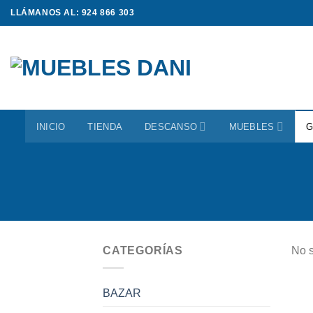
Saltar
LLÁMANOS AL: 924 866 303
al
contenido
INICIO
TIENDA
DESCANSO
MUEBLES
G
CATEGORÍAS
No s
BAZAR