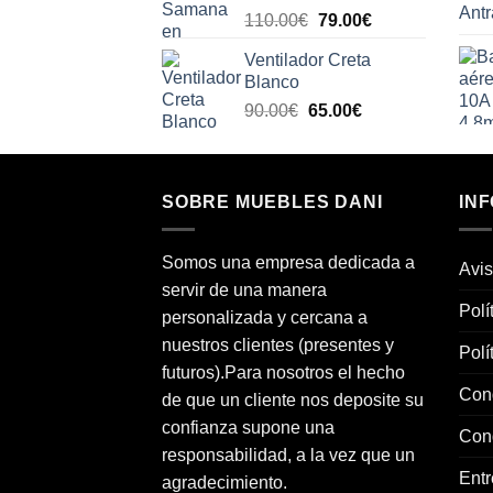
El
El
110.00
€
79.00
€
140.00€.
105.00€.
precio
precio
Ventilador Creta
original
actual
Blanco
era:
es:
El
El
90.00
€
65.00
€
110.00€.
79.00€.
precio
precio
original
actual
era:
es:
SOBRE MUEBLES DANI
90.00€.
65.00€.
IN
Somos una empresa dedicada a
Avis
servir de una manera
Polí
personalizada y cercana a
nuestros clientes (presentes y
Polí
futuros).Para nosotros el hecho
Con
de que un cliente nos deposite su
confianza supone una
Con
responsabilidad, a la vez que un
Entr
agradecimiento.