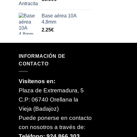
Base aérea 10A
4,8mm
2.25
€
INFORMACIÓN DE
CONTACTO
Visítenos en:
Plaza de Extremadura, 5
C.P: 06740 Orellana la
Vieja (Badajoz)
Puede ponerse en contacto
con nosotros a través de:
Teléfono: 924 866 303