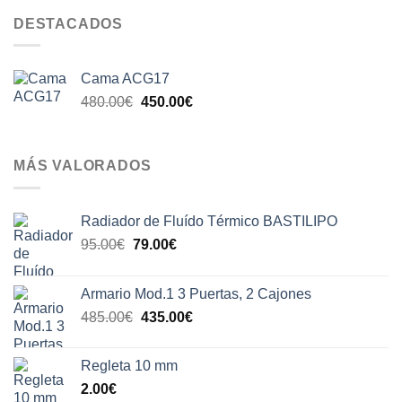
DESTACADOS
Cama ACG17
El
El
480.00
€
450.00
€
precio
precio
original
actual
era:
es:
MÁS VALORADOS
480.00€.
450.00€.
Radiador de Fluído Térmico BASTILIPO
El
El
95.00
€
79.00
€
precio
precio
original
actual
Armario Mod.1 3 Puertas, 2 Cajones
era:
es:
El
El
485.00
€
435.00
€
95.00€.
79.00€.
precio
precio
original
actual
Regleta 10 mm
era:
es:
2.00
€
485.00€.
435.00€.