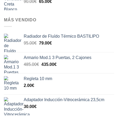
El
El
90.00
€
65.00
€
110.00€.
79.00€.
precio
precio
original
actual
era:
es:
MÁS VENDIDO
90.00€.
65.00€.
Radiador de Fluído Térmico BASTILIPO
El
El
95.00
€
79.00
€
precio
precio
original
actual
Armario Mod.1 3 Puertas, 2 Cajones
era:
es:
El
El
485.00
€
435.00
€
95.00€.
79.00€.
precio
precio
original
actual
Regleta 10 mm
era:
es:
2.00
€
485.00€.
435.00€.
Adaptador Inducción-Vitrocerámica 23,5cm
30.00
€