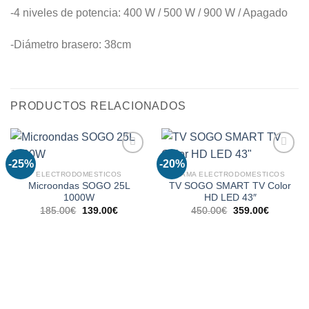
-4 niveles de potencia: 400 W / 500 W / 900 W / Apagado
-Diámetro brasero: 38cm
PRODUCTOS RELACIONADOS
-25%
-20%
ELECTRODOMESTICOS
GAMA ELECTRODOMESTICOS
Microondas SOGO 25L
TV SOGO SMART TV Color
Añadir
Añadir
1000W
HD LED 43″
a la
a la
lista de
lista de
El
El
El
El
185.00
€
139.00
€
450.00
€
359.00
€
deseos
deseos
precio
precio
precio
precio
original
actual
original
actual
era:
es:
era:
es:
185.00€.
139.00€.
450.00€.
359.00€.