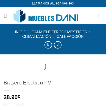
Saltar
LLÁMANOS AL: 924 866 303
al
contenido
INICIO
/
GAMA ELECTRODOMESTICOS
/
CLIMATIZACIÓN
/
CALEFACCIÓN
Brasero Eléctrico FM
28.90
€
Brasero Eléctrico FM cantidad