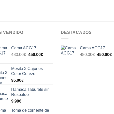
S VENDIDO
DESTACADOS
Cama ACG17
Cama ACG17
El
El
El
E
480.00
€
450.00
€
480.00
€
450.00
€
precio
precio
precio
p
original
actual
original
a
Mesita 3 Cajones
era:
es:
era:
e
Color Cerezo
480.00€.
450.00€.
480.00€.
4
95.00
€
Hamaca Taburete sin
Respaldo
9.99
€
Toma de corriente de