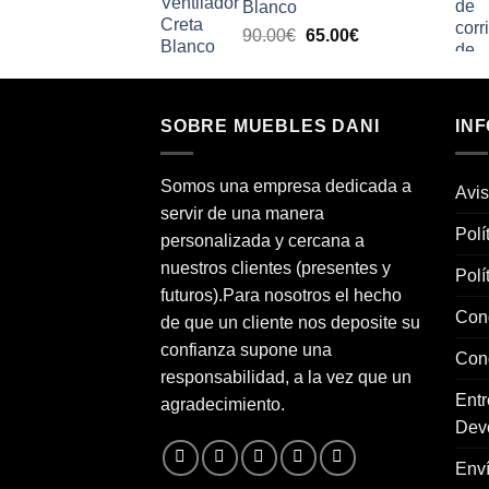
Blanco
era:
es:
El
El
90.00
€
65.00
€
110.00€.
79.00€.
precio
precio
original
actual
era:
es:
SOBRE MUEBLES DANI
90.00€.
65.00€.
IN
Somos una empresa dedicada a
Avis
servir de una manera
Polí
personalizada y cercana a
nuestros clientes (presentes y
Polí
futuros).Para nosotros el hecho
Con
de que un cliente nos deposite su
confianza supone una
Con
responsabilidad, a la vez que un
Entr
agradecimiento.
Dev
Env