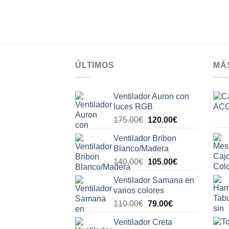
ÚLTIMOS
MÁ
Ventilador Auron con
luces RGB
El
El
175.00
€
120.00
€
precio
precio
Ventilador Bribon
original
actual
Blanco/Madera
era:
es:
El
El
140.00
€
105.00
€
175.00€.
120.00€.
precio
precio
Ventilador Samana en
original
actual
varios colores
era:
es:
El
El
110.00
€
79.00
€
140.00€.
105.00€.
precio
precio
Ventilador Creta
original
actual