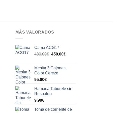
MÁS VALORADOS
Cama ACG17
l
El
El
480.00
€
450.00
€
recio
precio
precio
ctual
original
actual
Mesita 3 Cajones
s:
era:
es:
Color Cerezo
50.00€.
480.00€.
450.00€.
95.00
€
Hamaca Taburete sin
Respaldo
9.99
€
Toma de corriente de