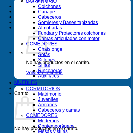
924 866 303
DORMITORIO
Colchones
Canapé
Cabeceros
Somieres y Bases tapizadas
Almohadas
Fundas y Protectores colchones
Camas articuladas con motor
COMEDORES
Chaislonge
Sofás
Sillones
No hay productos en el carrito.
Sillas
Rinconeras
Volver a la tienda
Auxiliares
MUEBLES
DORMITORIOS
Carrito
Matrimonio
Juveniles
Armarios
Cabeceros y camas
COMEDORES
Modernos
Contemporáneos
No hay productos en el carrito.
Mesas y sillas