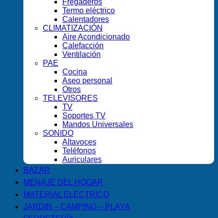
Fregaderos
Termo eléctrico
Calentadores
CLIMATIZACIÓN
Aire Acondicionado
Calefacción
Ventilación
PAE
Cocina
Aseo personal
Otros
TELEVISORES
TV
Soportes TV
Mandos Universales
SONIDO
Altavoces
Teléfonos
Auriculares
BAZAR
MENAJE DEL HOGAR
MATERIAL ELÉCTRICO
JARDIN – CAMPING – PLAYA