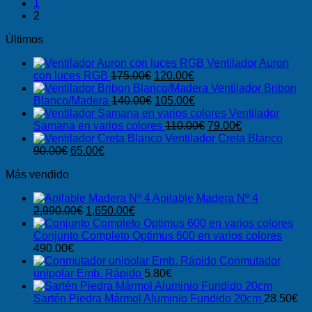
1
2
Últimos
Ventilador Auron
El
El
con luces RGB
175.00
€
120.00
€
precio
precio
Ventilador Bribon
original
El
actual
El
Blanco/Madera
140.00
€
105.00
€
era:
precio
es:
precio
Ventilador
175.00€.
original
120.00€.
actual
El
El
Samana en varios colores
110.00
€
79.00
€
era:
es:
precio
precio
Ventilador Creta Blanco
El
El
140.00€.
105.00€.
original
actual
90.00
€
65.00
€
precio
precio
era:
es:
Más vendido
original
actual
110.00€.
79.00€.
era:
es:
Apilable Madera Nº 4
90.00€.
65.00€.
El
El
2,990.00
€
1,650.00
€
precio
precio
original
actual
Conjunto Completo Optimus 600 en varios colores
era:
es:
490.00
€
2,990.00€.
1,650.00€.
Conmutador
unipolar Emb. Rápido
5.80
€
Sartén Piedra Mármol Aluminio Fundido 20cm
28.50
€