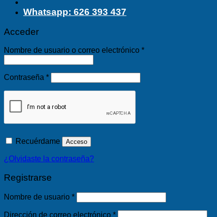
Whatsapp: 626 393 437
Acceder
Obligatorio
Nombre de usuario o correo electrónico
*
Obligatorio
Contraseña
*
Recuérdame
Acceso
¿Olvidaste la contraseña?
Registrarse
Obligatorio
Nombre de usuario
*
Obligatorio
Dirección de correo electrónico
*