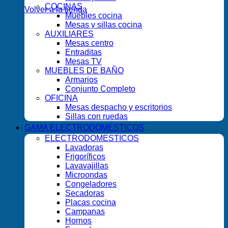
COCINAS
Volver a la tienda
Muebles cocina
Mesas y sillas cocina
AUXILIARES
Mesas centro
Entraditas
Mesas TV
MUEBLES DE BAÑO
Armarios
Conjunto Completo
OFICINA
Mesas despacho y escritorios
Sillas con ruedas
GAMA ELECTRODOMESTICOS
ELECTRODOMESTICOS
Lavadoras
Frigoríficos
Lavavajillas
Microondas
Congeladores
Secadoras
Placas cocina
Campanas
Hornos