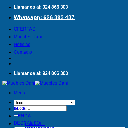
Saltar
Llámanos al: 924 866 303
al
Whatsapp: 626 393 437
contenido
OFERTAS
Muebles Dani
Noticias
Contacto
Llámanos al: 924 866 303
Menú
Buscar
INICIO
por:
TIENDA
DESCANSO
Contactar