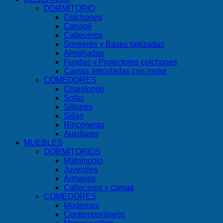
DORMITORIO
Colchones
Canapé
Cabeceros
Somieres y Bases tapizadas
Almohadas
Fundas y Protectores colchones
Camas articuladas con motor
COMEDORES
Chaislonge
Sofás
Sillones
Sillas
Rinconeras
Auxiliares
MUEBLES
DORMITORIOS
Matrimonio
Juveniles
Armarios
Cabeceros y camas
COMEDORES
Modernos
Contemporáneos