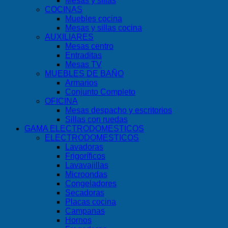
Mesas y sillas
COCINAS
Muebles cocina
Mesas y sillas cocina
AUXILIARES
Mesas centro
Entraditas
Mesas TV
MUEBLES DE BAÑO
Armarios
Conjunto Completo
OFICINA
Mesas despacho y escritorios
Sillas con ruedas
GAMA ELECTRODOMESTICOS
ELECTRODOMESTICOS
Lavadoras
Frigoríficos
Lavavajillas
Microondas
Congeladores
Secadoras
Placas cocina
Campanas
Hornos