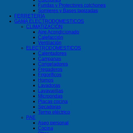
Fundas y Protectores colchones
Somieres y Bases tapizadas
FERRETERÍA
GAMA ELECTRODOMESTICOS
CLIMATIZACIÓN
Aire Acondicionado
Calefacción
Ventilación
ELECTRODOMESTICOS
Calentadores
Campanas
Congeladores
Fregaderos
Frigoríficos
Hornos
Lavadoras
Lavavajillas
Microondas
Placas cocina
Secadoras
Termo eléctrico
PAE
Aseo personal
Cocina