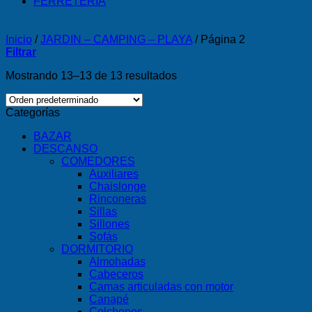
FERRETERÍA
Inicio
/
JARDIN – CAMPING – PLAYA
/
Página 2
Filtrar
Mostrando 13–13 de 13 resultados
Categorías
BAZAR
DESCANSO
COMEDORES
Auxiliares
Chaislonge
Rinconeras
Sillas
Sillones
Sofás
DORMITORIO
Almohadas
Cabeceros
Camas articuladas con motor
Canapé
Colchones